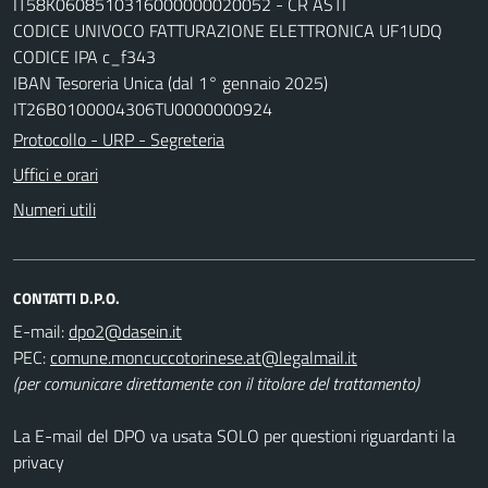
IT58K0608510316000000020052 - CR ASTI
CODICE UNIVOCO FATTURAZIONE ELETTRONICA UF1UDQ
CODICE IPA c_f343
IBAN Tesoreria Unica (dal 1° gennaio 2025)
IT26B0100004306TU0000000924
Protocollo - URP - Segreteria
Uffici e orari
Numeri utili
CONTATTI D.P.O.
E-mail:
dpo2@dasein.it
PEC:
comune.moncuccotorinese.at@legalmail.it
(per comunicare direttamente con il titolare del trattamento)
La E-mail del DPO va usata SOLO per questioni riguardanti la
privacy