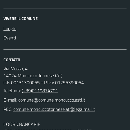
VIVERE IL COMUNE
Luoghi
Eventi
CONTATTI
Via Mosso, 4
14024 Moncucco Torinese (AT)
C.F. 00131300055 - P.Iva: 01255390054
Telefono:
(+39)0119874701
E-mail:
comune@comune.moncucco.asti.it
PEC:
comune.moncuccotorinese.at@legalmail.it
COORD.BANCARIE