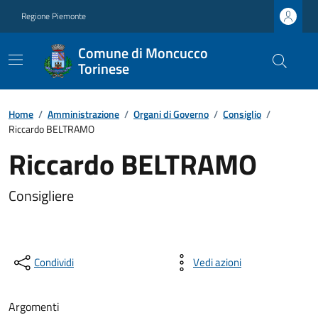
Regione Piemonte
Comune di Moncucco
Torinese
Home
/
Amministrazione
/
Organi di Governo
/
Consiglio
/
Riccardo BELTRAMO
Riccardo BELTRAMO
Consigliere
Condividi
Vedi azioni
Argomenti