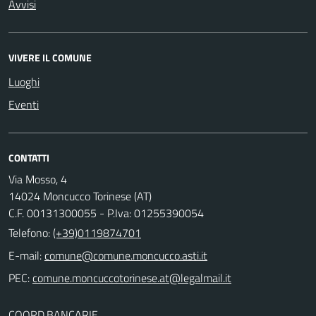
Avvisi
VIVERE IL COMUNE
Luoghi
Eventi
CONTATTI
Via Mosso, 4
14024 Moncucco Torinese (AT)
C.F. 00131300055 - P.Iva: 01255390054
Telefono:
(+39)0119874701
E-mail:
comune@comune.moncucco.asti.it
PEC:
comune.moncuccotorinese.at@legalmail.it
COORD.BANCARIE