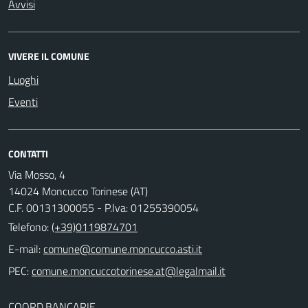
Avvisi
VIVERE IL COMUNE
Luoghi
Eventi
CONTATTI
Via Mosso, 4
14024 Moncucco Torinese (AT)
C.F. 00131300055 - P.Iva: 01255390054
Telefono:
(+39)0119874701
E-mail:
comune@comune.moncucco.asti.it
PEC:
comune.moncuccotorinese.at@legalmail.it
COORD.BANCARIE