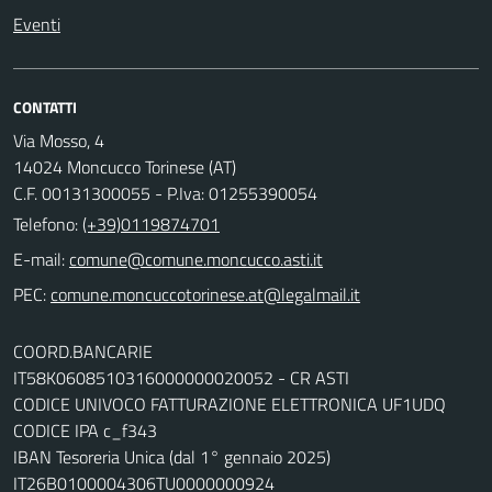
Eventi
CONTATTI
Via Mosso, 4
14024 Moncucco Torinese (AT)
C.F. 00131300055 - P.Iva: 01255390054
Telefono:
(+39)0119874701
E-mail:
comune@comune.moncucco.asti.it
PEC:
comune.moncuccotorinese.at@legalmail.it
COORD.BANCARIE
IT58K0608510316000000020052 - CR ASTI
CODICE UNIVOCO FATTURAZIONE ELETTRONICA UF1UDQ
CODICE IPA c_f343
IBAN Tesoreria Unica (dal 1° gennaio 2025)
IT26B0100004306TU0000000924