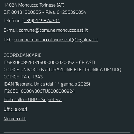
14024 Moncucco Torinese (AT)
C.F. 00131300055 - P.Iva: 01255390054
Telefono:
(+39)0119874701
E-mail:
comune@comune.moncucco.asti.it
PEC:
comune.moncuccotorinese.at@legalmail.it
COORD.BANCARIE
IT58K0608510316000000020052 - CR ASTI
CODICE UNIVOCO FATTURAZIONE ELETTRONICA UF1UDQ
CODICE IPA c_f343
IBAN Tesoreria Unica (dal 1° gennaio 2025)
IT26B0100004306TU0000000924
Protocollo - URP - Segreteria
Uffici e orari
Numeri utili