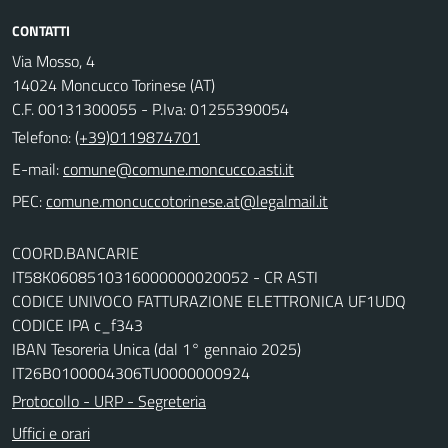
CONTATTI
Via Mosso, 4
14024 Moncucco Torinese (AT)
C.F. 00131300055 - P.Iva: 01255390054
Telefono:
(+39)0119874701
E-mail:
comune@comune.moncucco.asti.it
PEC:
comune.moncuccotorinese.at@legalmail.it
COORD.BANCARIE
IT58K0608510316000000020052 - CR ASTI
CODICE UNIVOCO FATTURAZIONE ELETTRONICA UF1UDQ
CODICE IPA c_f343
IBAN Tesoreria Unica (dal 1° gennaio 2025)
IT26B0100004306TU0000000924
Protocollo - URP - Segreteria
Uffici e orari