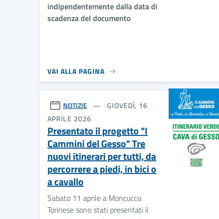
indipendentemente dalla data di
scadenza del documento
VAI ALLA PAGINA
NOTIZIE
GIOVEDÌ, 16
APRILE 2026
Presentato il progetto "I
Cammini del Gesso" Tre
nuovi itinerari per tutti, da
percorrere a piedi, in bici o
a cavallo
Sabato 11 aprile a Moncucco
Torinese sono stati presentati il