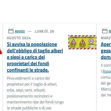
AVVISI
LUNEDÌ, 26
N
AGOSTO 2024
MARZ
Si avvisa la popolazione
Aper
dell'obbligo di taglio alberi
gess
e siepi a carico dei
dome
proprietari dei fondi
Il co
confinanti le strade.
l'
Assoc
comun
Provvedimenti a carico dei
del ge
proprietari per il taglio di alberi,
Moncu
erba, siepi, rami, arbusti,
del m
posizionamento recinzioni e
mantenimento ripe dei fondi lungo
le strade pubbliche o di uso