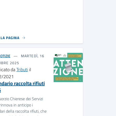
LLA PAGINA
OTIZIE
MARTEDÌ, 16
MBRE 2025
icato da
Tributi
il
2/2021
dario raccolta rifiuti
6
sorzio Chierese dei Servizi
rinnova in anticipo i
ari della raccolta rifiuti, che