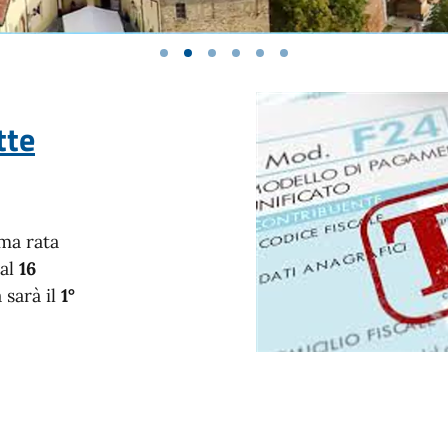
tte
ma rata
 al
16
 sarà il
1°