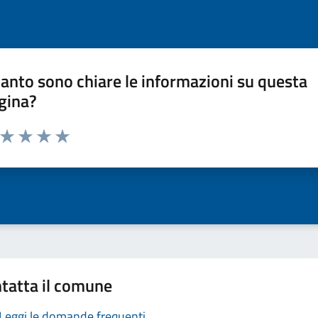
anto sono chiare le informazioni su questa
gina?
a da 1 a 5 stelle la pagina
ta 1 stelle su 5
Valuta 2 stelle su 5
Valuta 3 stelle su 5
Valuta 4 stelle su 5
Valuta 5 stelle su 5
tatta il comune
Leggi le domande frequenti