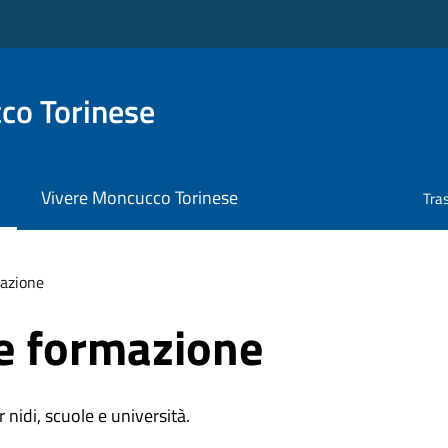
co Torinese
Vivere Moncucco Torinese
Tra
azione
e formazione
r nidi, scuole e università.