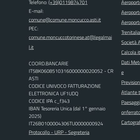
Telefono:
(+39)0119874701
Aeroporto
E-mail:
Aeroporto
comune@comune.moncucco.asti.it
Aeroport
PEC:
Trenitali
comune.moncuccotorinese.at@legalmai
Società 
l.it
Calcola it
Dati Mete
COORD.BANCARIE
IT58K0608510316000000020052 - CR
e
ASTI
Previsio
CODICE UNIVOCO FATTURAZIONE
Atlante t
ELETTRONICA UF1UDQ
CODICE IPA c_f343
Paesaggi 
IBAN Tesoreria Unica (dal 1° gennaio
onferrat
2025)
Cartograf
IT26B0100004306TU0000000924
Protocollo - URP - Segreteria