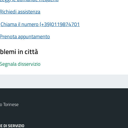
Richiedi assistenza
Chiama il numero (+39)0119874701
Prenota appuntamento
blemi in città
Segnala disservizio
 Torinese
E DI SERVIZIO