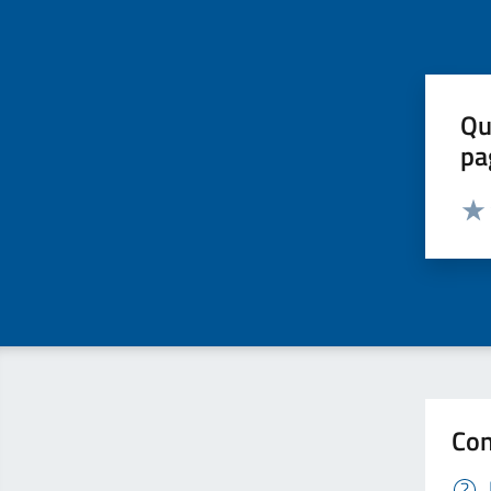
Qu
pa
Valut
Valu
Con