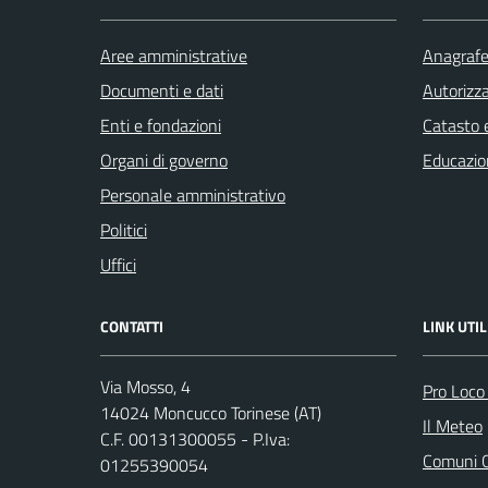
Aree amministrative
Anagrafe 
Documenti e dati
Autorizza
Enti e fondazioni
Catasto e
Organi di governo
Educazio
Personale amministrativo
Politici
Uffici
CONTATTI
LINK UTIL
Via Mosso, 4
Pro Loco
14024 Moncucco Torinese (AT)
Il Meteo
C.F. 00131300055 - P.Iva:
Comuni C
01255390054