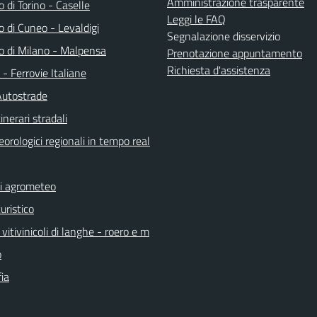
Amministrazione trasparente
 di Torino - Caselle
Leggi le FAQ
 di Cuneo - Levaldigi
Segnalazione disservizio
o di Milano - Malpensa
Prenotazione appuntamento
Richiesta d'assistenza
a - Ferrovie Italiane
Autostrade
inerari stradali
orologici regionali in tempo real
ni agrometeo
uristico
vitivinicoli di langhe - roero e m
o
ia