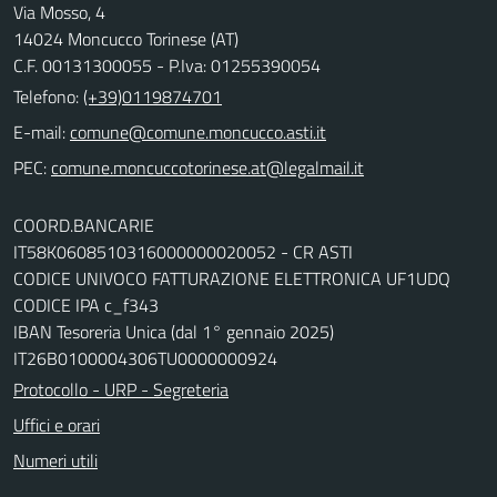
Via Mosso, 4
14024 Moncucco Torinese (AT)
C.F. 00131300055 - P.Iva: 01255390054
Telefono:
(+39)0119874701
E-mail:
comune@comune.moncucco.asti.it
PEC:
comune.moncuccotorinese.at@legalmail.it
COORD.BANCARIE
IT58K0608510316000000020052 - CR ASTI
CODICE UNIVOCO FATTURAZIONE ELETTRONICA UF1UDQ
CODICE IPA c_f343
IBAN Tesoreria Unica (dal 1° gennaio 2025)
IT26B0100004306TU0000000924
Protocollo - URP - Segreteria
Uffici e orari
Numeri utili