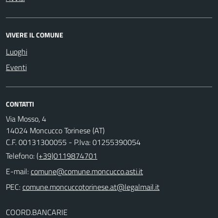
VIVERE IL COMUNE
Luoghi
Eventi
CONTATTI
Via Mosso, 4
14024 Moncucco Torinese (AT)
C.F. 00131300055 - P.Iva: 01255390054
Telefono:
(+39)0119874701
E-mail:
comune@comune.moncucco.asti.it
PEC:
comune.moncuccotorinese.at@legalmail.it
COORD.BANCARIE