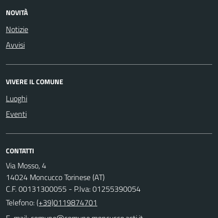
NOVITÀ
Notizie
Avvisi
VIVERE IL COMUNE
Luoghi
Eventi
CONTATTI
Via Mosso, 4
14024 Moncucco Torinese (AT)
C.F. 00131300055 - P.Iva: 01255390054
Telefono:
(+39)0119874701
E-mail:
comune@comune.moncucco.asti.it