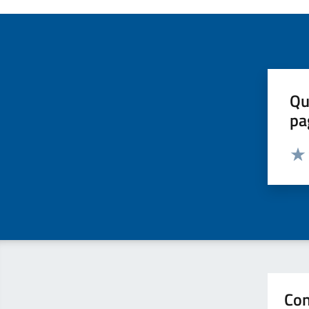
Qu
pa
Valut
Valu
Con