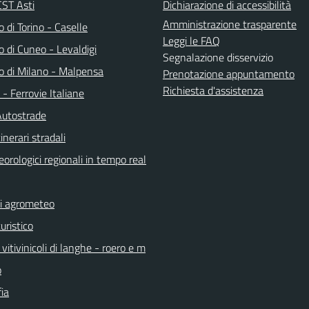
ST Asti
Dichiarazione di accessibilità
Amministrazione trasparente
 di Torino - Caselle
Leggi le FAQ
 di Cuneo - Levaldigi
Segnalazione disservizio
o di Milano - Malpensa
Prenotazione appuntamento
Richiesta d'assistenza
a - Ferrovie Italiane
Autostrade
inerari stradali
orologici regionali in tempo real
ni agrometeo
uristico
vitivinicoli di langhe - roero e m
o
ia