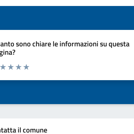
anto sono chiare le informazioni su questa
gina?
a da 1 a 5 stelle la pagina
ta 1 stelle su 5
Valuta 2 stelle su 5
Valuta 3 stelle su 5
Valuta 4 stelle su 5
Valuta 5 stelle su 5
tatta il comune