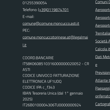
Comuni C
01255390054
Telefono:
(+39)0119874701
Aeroporto
E-mail:
Aeroporto
comune@comune.moncucco.asti.it
Aeroport
PEC:
Trenitali
comune.moncuccotorinese.at@legalmai
Società 
l.it
Calcola it
Dati Mete
COORD.BANCARIE
IT58K0608510316000000020052 - CR
e
ASTI
Previsio
CODICE UNIVOCO FATTURAZIONE
Atlante t
ELETTRONICA UF1UDQ
CODICE IPA c_f343
Paesaggi 
IBAN Tesoreria Unica (dal 1° gennaio
onferrat
2025)
Cartograf
IT26B0100004306TU0000000924