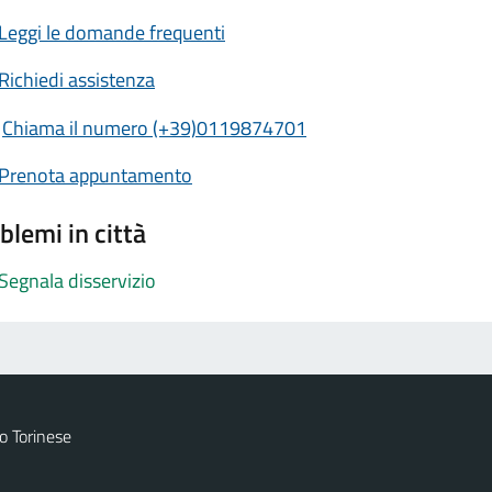
Leggi le domande frequenti
Richiedi assistenza
Chiama il numero (+39)0119874701
Prenota appuntamento
blemi in città
Segnala disservizio
 Torinese