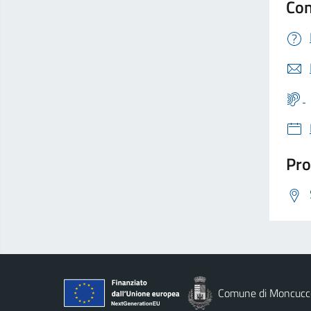
Con
Pro
Comune di Moncucco