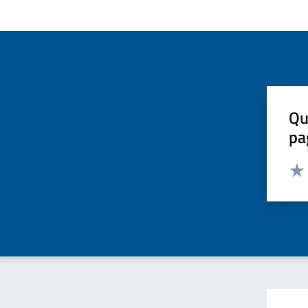
Qu
pa
Valut
Valu