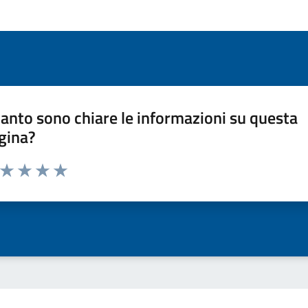
anto sono chiare le informazioni su questa
gina?
a da 1 a 5 stelle la pagina
ta 1 stelle su 5
Valuta 2 stelle su 5
Valuta 3 stelle su 5
Valuta 4 stelle su 5
Valuta 5 stelle su 5