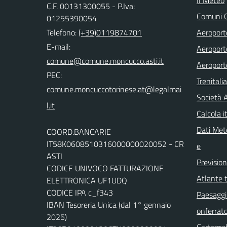
C.F. 00131300055 - P.Iva:
Comuni C
01255390054
Telefono:
(+39)0119874701
Aeroporto
E-mail:
Aeroporto
comune@comune.moncucco.asti.it
Aeroport
PEC:
Trenitali
comune.moncuccotorinese.at@legalmai
Società 
l.it
Calcola it
Dati Mete
COORD.BANCARIE
IT58K0608510316000000020052 - CR
e
ASTI
Previsio
CODICE UNIVOCO FATTURAZIONE
Atlante t
ELETTRONICA UF1UDQ
CODICE IPA c_f343
Paesaggi 
IBAN Tesoreria Unica (dal 1° gennaio
onferrat
2025)
Cartograf