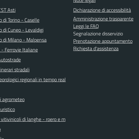
ST Asti
Dichiarazione di accessibilità
Amministrazione trasparente
 di Torino - Caselle
Leggi le FAQ
 di Cuneo - Levaldigi
Segnalazione disservizio
o di Milano - Malpensa
Prenotazione appuntamento
Richiesta d'assistenza
a - Ferrovie Italiane
Autostrade
inerari stradali
orologici regionali in tempo real
ni agrometeo
uristico
vitivinicoli di langhe - roero e m
o
ia