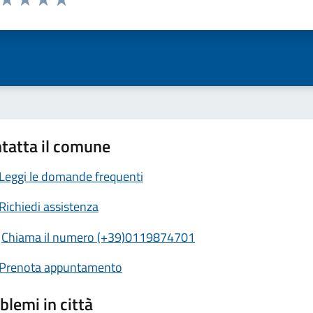
ta 1 stelle su 5
Valuta 2 stelle su 5
Valuta 3 stelle su 5
Valuta 4 stelle su 5
Valuta 5 stelle su 5
tatta il comune
Leggi le domande frequenti
Richiedi assistenza
Chiama il numero (+39)0119874701
Prenota appuntamento
blemi in città