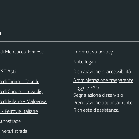
I
 di Moncucco Torinese
Informativa privacy
Note legali
ST Asti
Dichiarazione di accessibilità
Amministrazione trasparente
 di Torino - Caselle
Leggi le FAQ
 di Cuneo - Levaldigi
Segnalazione disservizio
o di Milano - Malpensa
Prenotazione appuntamento
Richiesta d'assistenza
a - Ferrovie Italiane
Autostrade
inerari stradali