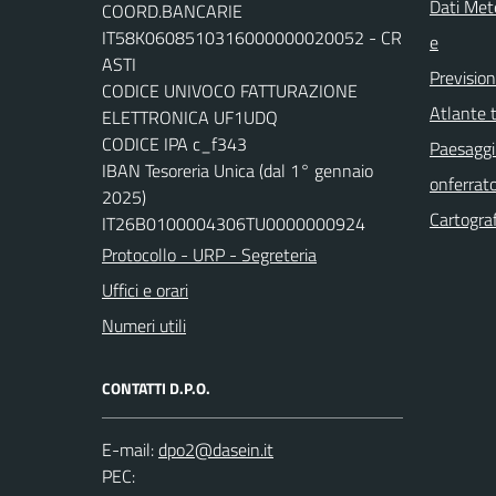
Dati Mete
COORD.BANCARIE
IT58K0608510316000000020052 - CR
e
ASTI
Previsio
CODICE UNIVOCO FATTURAZIONE
Atlante t
ELETTRONICA UF1UDQ
CODICE IPA c_f343
Paesaggi 
IBAN Tesoreria Unica (dal 1° gennaio
onferrat
2025)
Cartograf
IT26B0100004306TU0000000924
Protocollo - URP - Segreteria
Uffici e orari
Numeri utili
CONTATTI D.P.O.
E-mail:
dpo2@dasein.it
PEC: