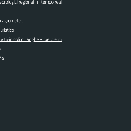
orologici regionali in tempo real
ni agrometeo
uristico
vitivinicoli di langhe - roero e m
o
ia