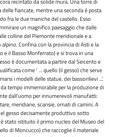
ncora recintato da solide mura. Una torre di
 delle fiancate, mentre una seconda è posta
rdo fra le due maniche del castello. Esso
ammirare un magnifico paesaggio che dalle
alle colline del Piemonte meridionale e a
o alpino. Confina con la provincia di Asti e la
no e il Basso Monferrato) e si trova in una
gesso è documentata a partire dal Seicento e
lificata come ' ... quello (il gesso) che serve
arsi i modelli delle statue, dei bassorilievi ...'.
ti da tempo immemorabile per la produzione di
mente dall'uomo per innumerevoli manufatti:
altare, meridiane, scansie, ornati di camini. A
del gesso decisamente produttivo sotto
è stato istituito il primo nucleo del Museo del
tello di Moncucco) che raccoglie il materiale