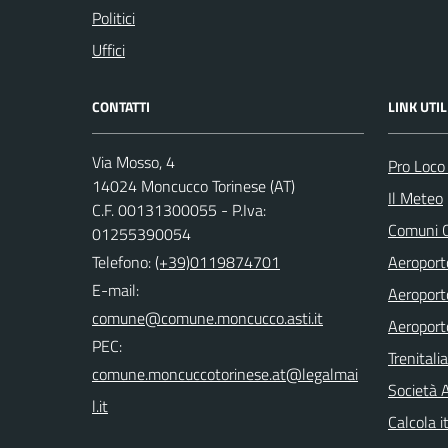
Politici
Uffici
CONTATTI
LINK UTIL
Via Mosso, 4
Pro Loco
14024 Moncucco Torinese (AT)
Il Meteo
C.F. 00131300055 - P.Iva:
Comuni C
01255390054
Telefono:
(+39)0119874701
Aeroporto
E-mail:
Aeroporto
comune@comune.moncucco.asti.it
Aeroport
PEC:
Trenitali
comune.moncuccotorinese.at@legalmai
Società 
l.it
Calcola it