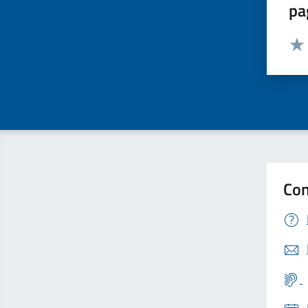
pa
Valut
Valu
Con