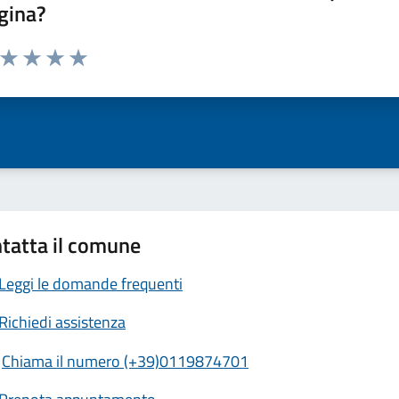
gina?
a da 1 a 5 stelle la pagina
ta 1 stelle su 5
Valuta 2 stelle su 5
Valuta 3 stelle su 5
Valuta 4 stelle su 5
Valuta 5 stelle su 5
tatta il comune
Leggi le domande frequenti
Richiedi assistenza
Chiama il numero (+39)0119874701