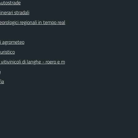
Autostrade
inerari stradali
orologici regionali in tempo real
ni agrometeo
uristico
vitivinicoli di langhe - roero e m
o
ia