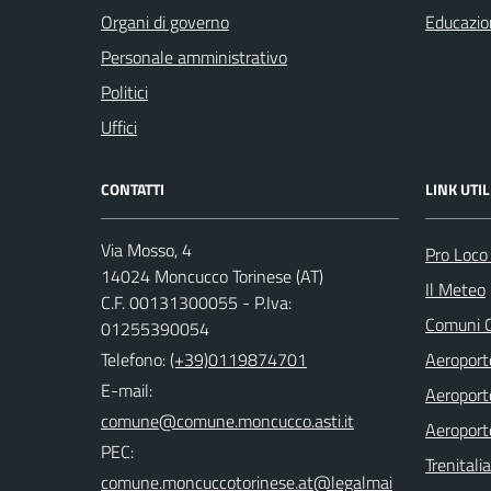
Organi di governo
Educazio
Personale amministrativo
Politici
Uffici
CONTATTI
LINK UTIL
Via Mosso, 4
Pro Loco
14024 Moncucco Torinese (AT)
Il Meteo
C.F. 00131300055 - P.Iva:
Comuni C
01255390054
Telefono:
(+39)0119874701
Aeroporto
E-mail:
Aeroporto
comune@comune.moncucco.asti.it
Aeroport
PEC:
Trenitali
comune.moncuccotorinese.at@legalmai