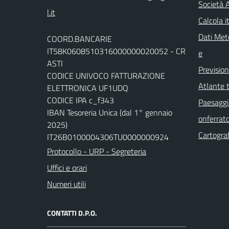
Società 
l.it
Calcola it
Dati Mete
COORD.BANCARIE
IT58K0608510316000000020052 - CR
e
ASTI
Previsio
CODICE UNIVOCO FATTURAZIONE
Atlante t
ELETTRONICA UF1UDQ
CODICE IPA c_f343
Paesaggi 
IBAN Tesoreria Unica (dal 1° gennaio
onferrat
2025)
Cartograf
IT26B0100004306TU0000000924
Protocollo - URP - Segreteria
Uffici e orari
Numeri utili
CONTATTI D.P.O.