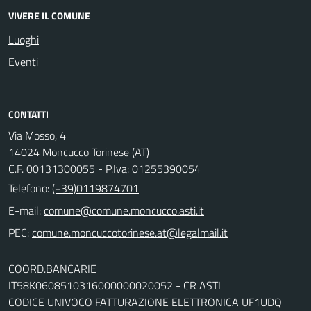
VIVERE IL COMUNE
Luoghi
Eventi
CONTATTI
Via Mosso, 4
14024 Moncucco Torinese (AT)
C.F. 00131300055 - P.Iva: 01255390054
Telefono:
(+39)0119874701
E-mail:
comune@comune.moncucco.asti.it
PEC:
comune.moncuccotorinese.at@legalmail.it
COORD.BANCARIE
IT58K0608510316000000020052 - CR ASTI
CODICE UNIVOCO FATTURAZIONE ELETTRONICA UF1UDQ