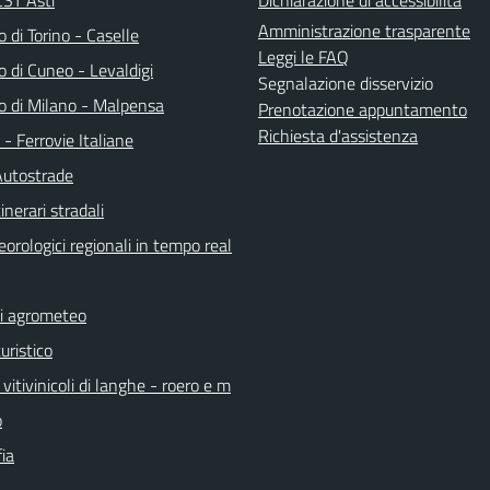
Amministrazione trasparente
 di Torino - Caselle
Leggi le FAQ
 di Cuneo - Levaldigi
Segnalazione disservizio
o di Milano - Malpensa
Prenotazione appuntamento
Richiesta d'assistenza
a - Ferrovie Italiane
Autostrade
inerari stradali
orologici regionali in tempo real
ni agrometeo
uristico
vitivinicoli di langhe - roero e m
o
ia