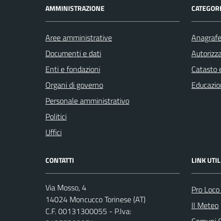
AMMINISTRAZIONE
CATEGORI
Aree amministrative
Anagrafe 
Documenti e dati
Autorizza
Enti e fondazioni
Catasto e
Organi di governo
Educazio
Personale amministrativo
Politici
Uffici
CONTATTI
LINK UTIL
Via Mosso, 4
Pro Loco
14024 Moncucco Torinese (AT)
Il Meteo
C.F. 00131300055 - P.Iva:
Comuni C