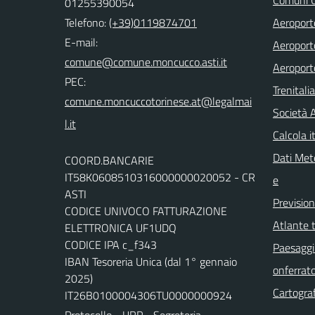
01255390054
Telefono:
(+39)0119874701
Aeroporto
E-mail:
Aeroporto
comune@comune.moncucco.asti.it
Aeroport
PEC:
Trenitali
comune.moncuccotorinese.at@legalmai
Società 
l.it
Calcola it
Dati Mete
COORD.BANCARIE
IT58K0608510316000000020052 - CR
e
ASTI
Previsio
CODICE UNIVOCO FATTURAZIONE
Atlante t
ELETTRONICA UF1UDQ
CODICE IPA c_f343
Paesaggi 
IBAN Tesoreria Unica (dal 1° gennaio
onferrat
2025)
Cartograf
IT26B0100004306TU0000000924
Protocollo - URP - Segreteria