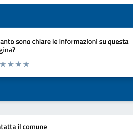
anto sono chiare le informazioni su questa
gina?
a da 1 a 5 stelle la pagina
ta 1 stelle su 5
Valuta 2 stelle su 5
Valuta 3 stelle su 5
Valuta 4 stelle su 5
Valuta 5 stelle su 5
tatta il comune