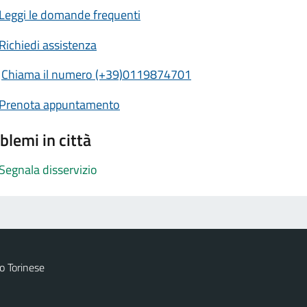
Leggi le domande frequenti
Richiedi assistenza
Chiama il numero (+39)0119874701
Prenota appuntamento
blemi in città
Segnala disservizio
 Torinese