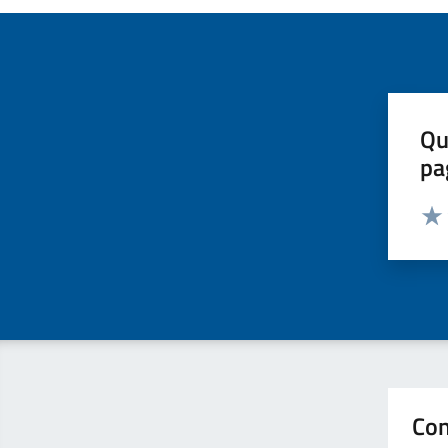
Qu
pa
Valut
Valu
Con