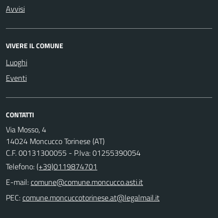
Avvisi
VIVERE IL COMUNE
Luoghi
Eventi
CONTATTI
Via Mosso, 4
14024 Moncucco Torinese (AT)
C.F. 00131300055 - P.Iva: 01255390054
Telefono:
(+39)0119874701
E-mail:
comune@comune.moncucco.asti.it
PEC:
comune.moncuccotorinese.at@legalmail.it