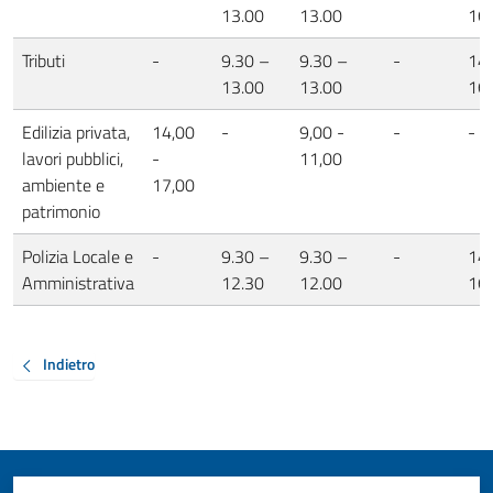
13.00
13.00
16
Tributi
-
9.30 –
9.30 –
-
14.
13.00
13.00
16
Edilizia privata,
14,00
-
9,00 -
-
-
lavori pubblici,
-
11,00
ambiente e
17,00
patrimonio
Polizia Locale e
-
9.30 –
9.30 –
-
14.
Amministrativa
12.30
12.00
16
Indietro