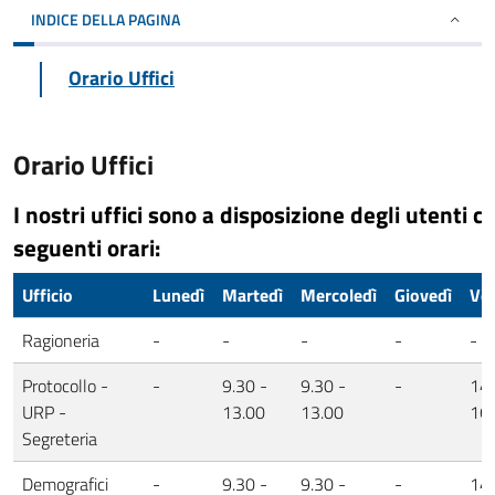
INDICE DELLA PAGINA
Orario Uffici
Orario Uffici
I nostri uffici sono a disposizione degli utenti co
seguenti orari:
Ufficio
Lunedì
Martedì
Mercoledì
Giovedì
Ve
Ragioneria
-
-
-
-
-
Protocollo -
-
9.30 -
9.30 -
-
14.
URP -
13.00
13.00
16
Segreteria
Demografici
-
9.30 -
9.30 -
-
14.