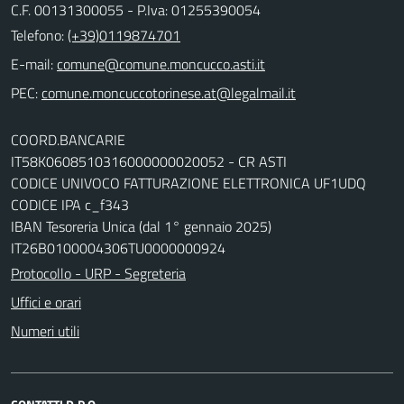
C.F. 00131300055 - P.Iva: 01255390054
Telefono:
(+39)0119874701
E-mail:
comune@comune.moncucco.asti.it
PEC:
comune.moncuccotorinese.at@legalmail.it
COORD.BANCARIE
IT58K0608510316000000020052 - CR ASTI
CODICE UNIVOCO FATTURAZIONE ELETTRONICA UF1UDQ
CODICE IPA c_f343
IBAN Tesoreria Unica (dal 1° gennaio 2025)
IT26B0100004306TU0000000924
Protocollo - URP - Segreteria
Uffici e orari
Numeri utili