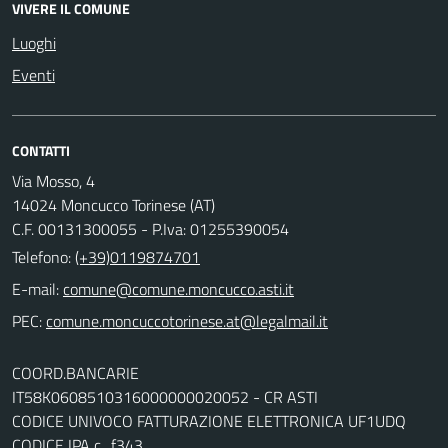
VIVERE IL COMUNE
Luoghi
Eventi
CONTATTI
Via Mosso, 4
14024 Moncucco Torinese (AT)
C.F. 00131300055 - P.Iva: 01255390054
Telefono:
(+39)0119874701
E-mail:
comune@comune.moncucco.asti.it
PEC:
comune.moncuccotorinese.at@legalmail.it
COORD.BANCARIE
IT58K0608510316000000020052 - CR ASTI
CODICE UNIVOCO FATTURAZIONE ELETTRONICA UF1UDQ
CODICE IPA c_f343