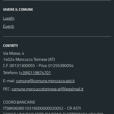
VIVERE IL COMUNE
Luoghi
Eventi
CONTATTI
Via Mosso, 4
14024 Moncucco Torinese (AT)
C.F. 00131300055 - P.Iva: 01255390054
Telefono:
(+39)0119874701
E-mail:
comune@comune.moncucco.asti.it
PEC:
comune.moncuccotorinese.at@legalmail.it
COORD.BANCARIE
IT58K0608510316000000020052 - CR ASTI