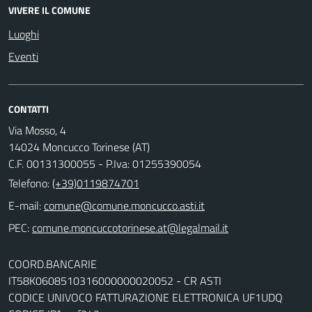
VIVERE IL COMUNE
Luoghi
Eventi
CONTATTI
Via Mosso, 4
14024 Moncucco Torinese (AT)
C.F. 00131300055 - P.Iva: 01255390054
Telefono:
(+39)0119874701
E-mail:
comune@comune.moncucco.asti.it
PEC:
comune.moncuccotorinese.at@legalmail.it
COORD.BANCARIE
IT58K0608510316000000020052 - CR ASTI
CODICE UNIVOCO FATTURAZIONE ELETTRONICA UF1UDQ