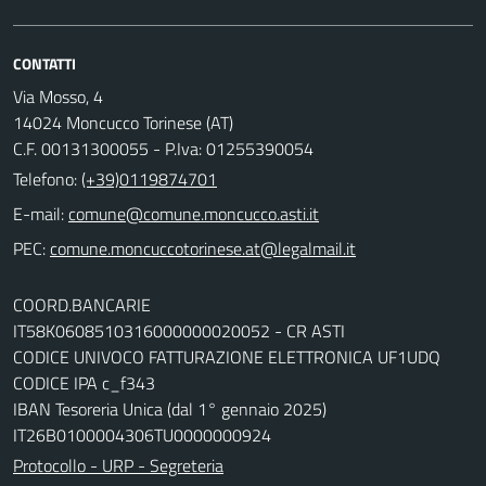
CONTATTI
Via Mosso, 4
14024 Moncucco Torinese (AT)
C.F. 00131300055 - P.Iva: 01255390054
Telefono:
(+39)0119874701
E-mail:
comune@comune.moncucco.asti.it
PEC:
comune.moncuccotorinese.at@legalmail.it
COORD.BANCARIE
IT58K0608510316000000020052 - CR ASTI
CODICE UNIVOCO FATTURAZIONE ELETTRONICA UF1UDQ
CODICE IPA c_f343
IBAN Tesoreria Unica (dal 1° gennaio 2025)
IT26B0100004306TU0000000924
Protocollo - URP - Segreteria