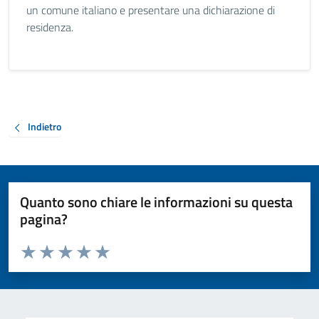
un comune italiano e presentare una dichiarazione di
residenza.
Indietro
Quanto sono chiare le informazioni su questa
pagina?
Valuta da 1 a 5 stelle la pagina
Valuta 1 stelle su 5
Valuta 2 stelle su 5
Valuta 3 stelle su 5
Valuta 4 stelle su 5
Valuta 5 stelle su 5